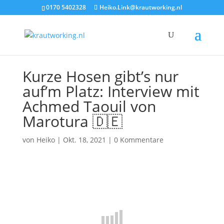
0170 5402328
Heiko.Link@krautworking.nl
Kurze Hosen gibt’s nur
auf’m Platz: Interview mit
Achmed Taouil von
Marotura 🇩🇪
von
Heiko
|
Okt. 18, 2021
|
0 Kommentare